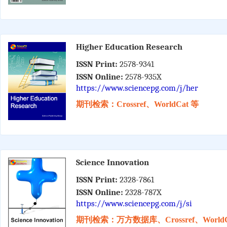
Higher Education Research
ISSN Print:
2578-9341
ISSN Online:
2578-935X
https://www.sciencepg.com/j/her
期刊检索：Crossref、WorldCat 等
Science Innovation
ISSN Print:
2328-7861
ISSN Online:
2328-787X
https://www.sciencepg.com/j/si
期刊检索：万方数据库、Crossref、WorldC